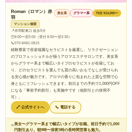
Roman（ロマン）赤
美女系
グラマー系
70分 ¥14,000〜
羽
マンション個室
📍
赤羽駅東口 徒歩5分
🕐
9:00〜翌5:00（受付 8:00〜翌3:30）
📞
070-8481-0815
経験豊富で容姿端麗なセラピストを厳選し、リラクゼーション
のプロフェッショナルが揃うアロマエステサロンです。美女系
からグラマー系まで幅広いタイプのセラピストが在籍してお
り、どのセラピストを選んでも質の高いおもてなしが受けられ
る安心感が魅力です。アロマの香りに包まれた上質な空間で心
身ともにリフレッシュできます。前日までの予約で1,000円OFF
になる「事前予約割引」も実施中です（他割引との併用不
可）。
🔗 公式サイトへ
📞 電話する
美女〜グラマー系まで幅広いタイプが在籍。前日予約で1,000
⭐
円割引あり。朝9時〜深夜5時の長時間営業も魅力。