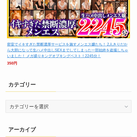
密室でイキすぎた禁断濃厚サービスを施すメンエス嬢たち！ 2人きりだか
ら大胆になって生ハメ中出しSEXまでしてしまった一部始終を盗撮しちゃ
いました！ メガ盛りキングオブキングベスト！2245分！
350円
カテゴリー
カ
テ
ゴ
リ
アーカイブ
ー