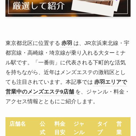
東京都北区に位置する
赤羽
は、JR京浜東北線・宇
都宮線・高崎線・埼京線が乗り入れる大ターミナ
ル駅です。「一番街」に代表される下町的な活気
を持ちながら、近年はメンズエステの激戦区とし
ても注目されています。本記事では
赤羽エリアで
営業中のメンズエステ9店舗
を、ジャンル・料金・
アクセス情報とともにご紹介します。
店舗名
公
料金
ジャ
タイ
営
式
目安
ンル
プ
業