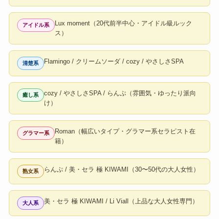
Lux moment（20代前半中心・アイドル級ルック
アイドル系
ス）
Flamingo / クリームソーダ / cozy / やさしさSPA
清楚系
cozy / やさしさSPA / らんぷ（雰囲気・ゆったり派向
癒し系
け）
Roman（幅広いタイプ・グラマー系セラピスト在
グラマー系
籍）
らんぷ / 美・セラ 極 KIWAMI（30〜50代の大人女性）
熟女系
美・セラ 極 KIWAMI / Li Viall（上品な大人女性専門）
大人系