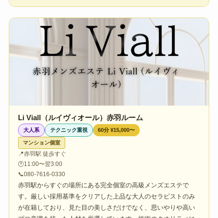
Li Viall（ルイヴィオール）赤羽ルーム
大人系
テクニック重視
60分 ¥15,000〜
マンション個室
📍
赤羽駅 徒歩すぐ
🕐
11:00〜翌3:00
📞
080-7616-0330
赤羽駅からすぐの場所にある完全個室の高級メンズエステで
す。厳しい採用基準をクリアした上品な大人のセラピストのみ
が在籍しており、見た目の美しさだけでなく、思いやりや高い