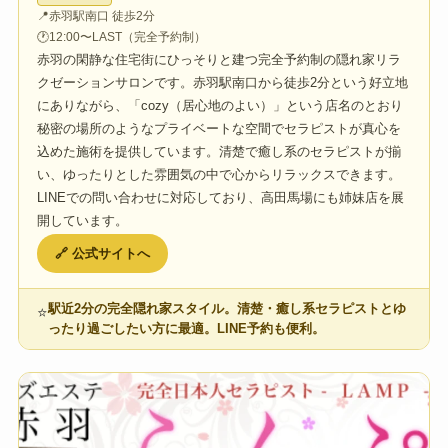
📍
赤羽駅南口 徒歩2分
🕐
12:00〜LAST（完全予約制）
赤羽の閑静な住宅街にひっそりと建つ完全予約制の隠れ家リラ
クゼーションサロンです。赤羽駅南口から徒歩2分という好立地
にありながら、「cozy（居心地のよい）」という店名のとおり
秘密の場所のようなプライベートな空間でセラピストが真心を
込めた施術を提供しています。清楚で癒し系のセラピストが揃
い、ゆったりとした雰囲気の中で心からリラックスできます。
LINEでの問い合わせに対応しており、高田馬場にも姉妹店を展
開しています。
🔗 公式サイトへ
駅近2分の完全隠れ家スタイル。清楚・癒し系セラピストとゆ
⭐
ったり過ごしたい方に最適。LINE予約も便利。