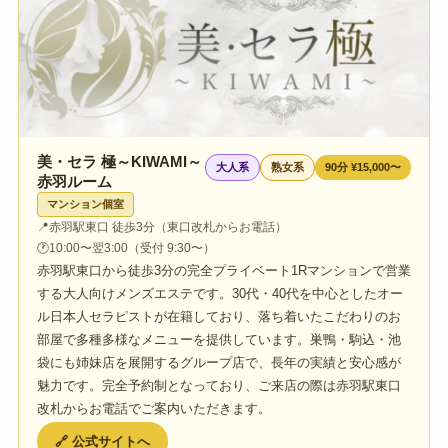
美・セラ 極～KIWAMI～
大人系
熟女系
90分 ¥15,000〜
赤羽ルーム
マンション個室
📍
赤羽駅東口 徒歩3分（東口改札からお電話）
🕐
10:00〜翌3:00（受付 9:30〜）
赤羽駅東口から徒歩3分の完全プライベート1Rマンションで営業
する大人向けメンズエステです。30代・40代を中心としたオー
ル日本人セラピストが在籍しており、落ち着いたこだわりのお
部屋で多種多様なメニューを提供しています。巣鴨・駒込・池
袋にも姉妹店を展開するグループ店で、長年の実績と安心感が
魅力です。完全予約制となっており、ご来店の際は赤羽駅東口
改札からお電話でご案内いただきます。
🔗 公式サイトへ