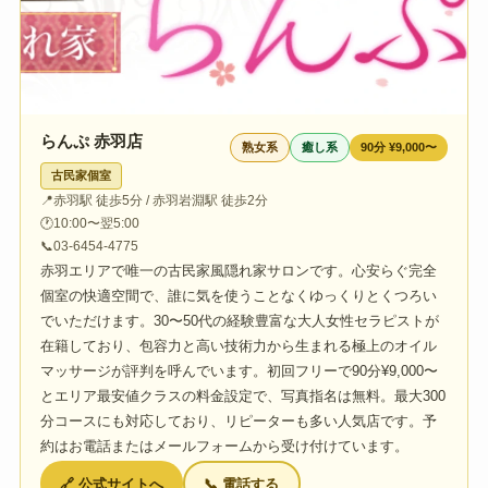
らんぷ 赤羽店
熟女系
癒し系
90分 ¥9,000〜
古民家個室
📍
赤羽駅 徒歩5分 / 赤羽岩淵駅 徒歩2分
🕐
10:00〜翌5:00
📞
03-6454-4775
赤羽エリアで唯一の古民家風隠れ家サロンです。心安らぐ完全
個室の快適空間で、誰に気を使うことなくゆっくりとくつろい
でいただけます。30〜50代の経験豊富な大人女性セラピストが
在籍しており、包容力と高い技術力から生まれる極上のオイル
マッサージが評判を呼んでいます。初回フリーで90分¥9,000〜
とエリア最安値クラスの料金設定で、写真指名は無料。最大300
分コースにも対応しており、リピーターも多い人気店です。予
約はお電話またはメールフォームから受け付けています。
🔗 公式サイトへ
📞 電話する