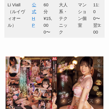
Li Viall
公
60
大人
マン
11:
（ルイヴ
式
分
系・
ショ
0
ィオー
H
¥15,
テク
ン個
0〜
ル）
P
00
ニッ
室
翌3:
0〜
ク
00