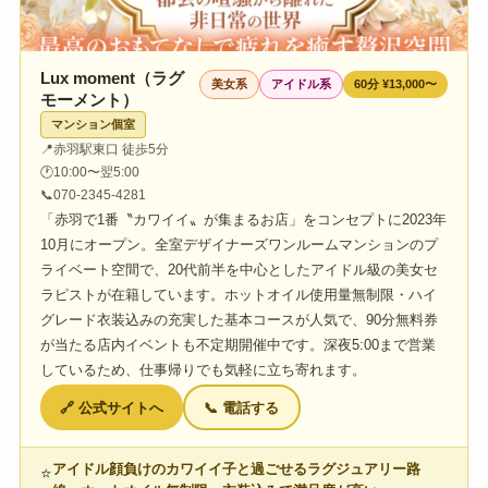
Lux moment（ラグ
美女系
アイドル系
60分 ¥13,000〜
モーメント）
マンション個室
📍
赤羽駅東口 徒歩5分
🕐
10:00〜翌5:00
📞
070-2345-4281
「赤羽で1番〝カワイイ〟が集まるお店」をコンセプトに2023年
10月にオープン。全室デザイナーズワンルームマンションのプ
ライベート空間で、20代前半を中心としたアイドル級の美女セ
ラピストが在籍しています。ホットオイル使用量無制限・ハイ
グレード衣装込みの充実した基本コースが人気で、90分無料券
が当たる店内イベントも不定期開催中です。深夜5:00まで営業
しているため、仕事帰りでも気軽に立ち寄れます。
🔗 公式サイトへ
📞 電話する
アイドル顔負けのカワイイ子と過ごせるラグジュアリー路
⭐