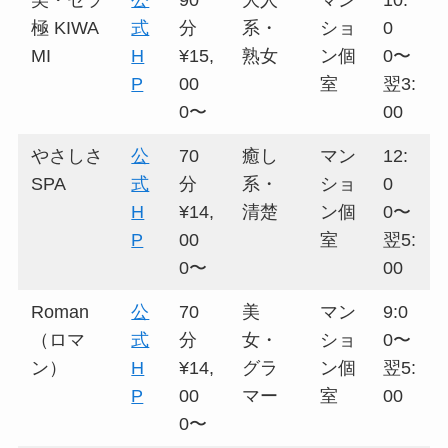
美・セラ
公
90
大人
マン
10:
極 KIWA
式
分
系・
ショ
0
MI
H
¥15,
熟女
ン個
0〜
P
00
室
翌3:
0〜
00
やさしさ
公
70
癒し
マン
12:
SPA
式
分
系・
ショ
0
H
¥14,
清楚
ン個
0〜
P
00
室
翌5:
0〜
00
Roman
公
70
美
マン
9:0
（ロマ
式
分
女・
ショ
0〜
ン）
H
¥14,
グラ
ン個
翌5:
P
00
マー
室
00
0〜