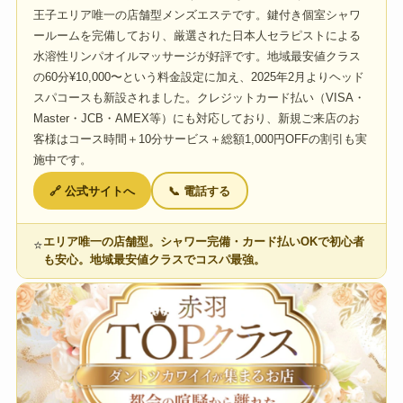
王子エリア唯一の店舗型メンズエステです。鍵付き個室シャワ
ールームを完備しており、厳選された日本人セラピストによる
水溶性リンパオイルマッサージが好評です。地域最安値クラス
の60分¥10,000〜という料金設定に加え、2025年2月よりヘッド
スパコースも新設されました。クレジットカード払い（VISA・
Master・JCB・AMEX等）にも対応しており、新規ご来店のお
客様はコース時間＋10分サービス＋総額1,000円OFFの割引も実
施中です。
🔗 公式サイトへ
📞 電話する
エリア唯一の店舗型。シャワー完備・カード払いOKで初心者
⭐
も安心。地域最安値クラスでコスパ最強。