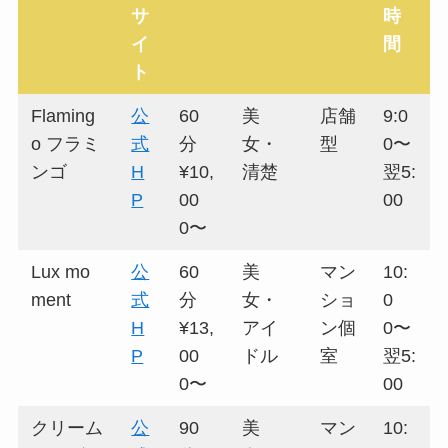
サ
時
イ
間
ト
Flaming
公
60
美
店舗
9:0
o フラミ
式
分
女・
型
0〜
ンゴ
H
¥10,
清楚
翌5:
P
00
00
0〜
Lux mo
公
60
美
マン
10:
ment
式
分
女・
ショ
0
H
¥13,
アイ
ン個
0〜
P
00
ドル
室
翌5:
0〜
00
クリーム
公
90
美
マン
10: