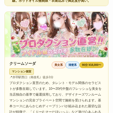
線。ホットオイル無制限・衣装込みで満足度が高い。
クリームソーダ
美女系
清楚系
90分 ¥18,000〜
マンション個室
📍
赤羽駅西口（南改札）徒歩3分
プロダクション直営のため、タレント・モデル関係のセラピス
トが多数在籍しています。10〜20代中盤のフレッシュな美女を
当店独自の基準で厳選採用しており、デザイナーズワンルーム
マンションの完全プライベート空間で施術を受けられます。基
本コースにあらかじめディープリンパが組み込まれた親切な設
計が特徴で、「くりーむそーだほいっぷ」など遊び心あふれる