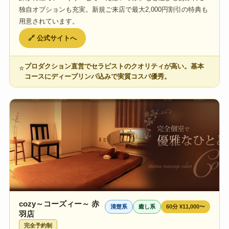
独自オプションも充実。新規ご来店で最大2,000円割引の特典も
用意されています。
🔗 公式サイトへ
プロダクション直営でセラピストのクオリティが高い。基本
⭐
コースにディープリンパ込みで実質コスパ優秀。
cozy～コーズィー～ 赤
清楚系
癒し系
60分 ¥11,000〜
羽店
完全予約制