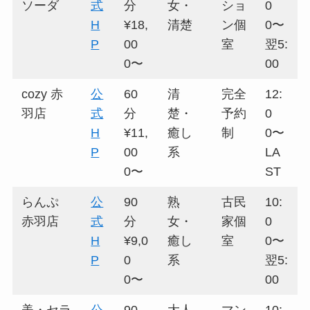
ソーダ
式
分
女・
ショ
0
H
¥18,
清楚
ン個
0〜
P
00
室
翌5:
0〜
00
cozy 赤
公
60
清
完全
12:
羽店
式
分
楚・
予約
0
H
¥11,
癒し
制
0〜
P
00
系
LA
0〜
ST
らんぷ
公
90
熟
古民
10:
赤羽店
式
分
女・
家個
0
H
¥9,0
癒し
室
0〜
P
0
系
翌5:
0〜
00