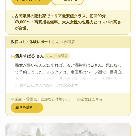
古民家風の隠れ家でエリア最安値クラス。初回90分
⭐
¥9,000〜・写真指名無料。大人女性の包容力とコスパの高さ
が自慢。
📝
口コミ・体験レポート
らんぷ 赤羽店
“
酒井すばる さん
らんぷ 赤羽店
熟女が多いらんぷにすれば、若い酒井すばるさん。気になっ
て予約しました。ルックスは、南国系のハーフ顔で、目鼻立
ちがしっかりしていて、濃いめです。キリッとした顔つき
… 続きは口コミ詳細ページで読めます
で、どちらかというと綺麗系。
💬 施術・雰囲気・総評など体験レポートの全文はこちら
続きを読む →