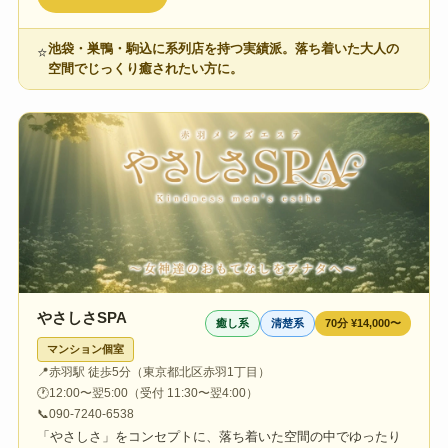
池袋・巣鴨・駒込に系列店を持つ実績派。落ち着いた大人の
⭐
空間でじっくり癒されたい方に。
やさしさSPA
癒し系
清楚系
70分 ¥14,000〜
マンション個室
📍
赤羽駅 徒歩5分（東京都北区赤羽1丁目）
🕐
12:00〜翌5:00（受付 11:30〜翌4:00）
📞
090-7240-6538
「やさしさ」をコンセプトに、落ち着いた空間の中でゆったり