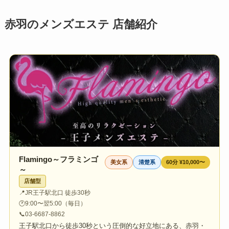
赤羽のメンズエステ 店舗紹介
Flamingo～フラミンゴ
美女系
清楚系
60分 ¥10,000〜
～
店舗型
📍
JR王子駅北口 徒歩30秒
🕐
9:00〜翌5:00（毎日）
📞
03-6687-8862
王子駅北口から徒歩30秒という圧倒的な好立地にある、赤羽・