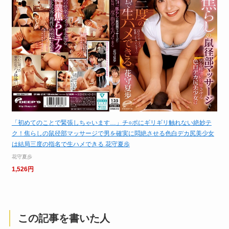
「初めてのことで緊張しちゃいます…」チ○ポにギリギリ触れない絶妙テ
ク！焦らしの鼠径部マッサージで男を確実に悶絶させる色白デカ尻美少女
は結局三度の指名で生ハメできる 花守夏歩
花守夏歩
1,526円
この記事を書いた人