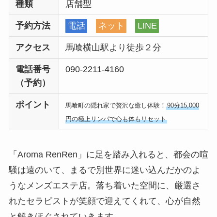
種類
店舗型
予約方法
電話
ネット
LINE
アクセス
馬喰横山駅より徒歩２分
電話番号
090-2211-4160
（予約）
ポイント
馬喰町の隠れ家で贅沢な癒し体験！
90分15,000
円の極上リンパで心も体もリセット
「Aroma RenRen」に足を踏み入れると、都会の喧
騒は遠のいて、まるで別世界に迷い込んだかのよ
うなメンズエステ店。落ち着いた空間に、厳選さ
れたセラピストが笑顔で迎えてくれて、心が自然
と解きほぐされていきます。