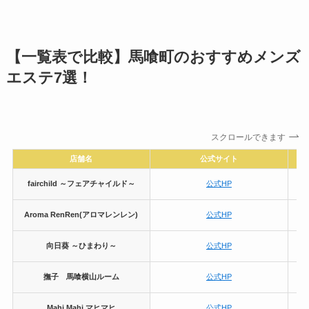
【一覧表で比較】馬喰町のおすすめメンズ
エステ7選！
スクロールできます
店舗名
公式サイト
fairchild ～フェアチャイルド～
公式HP
Aroma RenRen(アロマレンレン)
公式HP
向日葵 ～ひまわり～
公式HP
撫子 馬喰横山ルーム
公式HP
Mahi Mahi マヒマヒ
公式HP