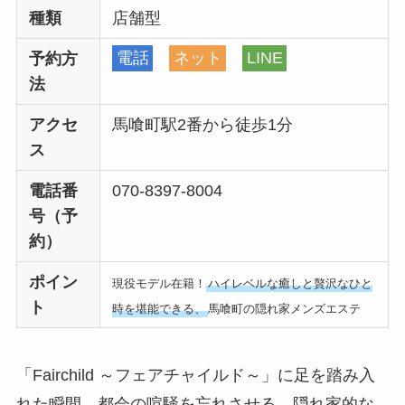
種類
店舗型
予約方
電話
ネット
LINE
法
アクセ
馬喰町駅2番から徒歩1分
ス
電話番
070-8397-8004
号（予
約）
ポイン
現役モデル在籍！
ハイレベルな癒しと贅沢なひと
ト
時を堪能できる、
馬喰町の隠れ家メンズエステ
「Fairchild ～フェアチャイルド～」に足を踏み入
れた瞬間、都会の喧騒を忘れさせる、隠れ家的な